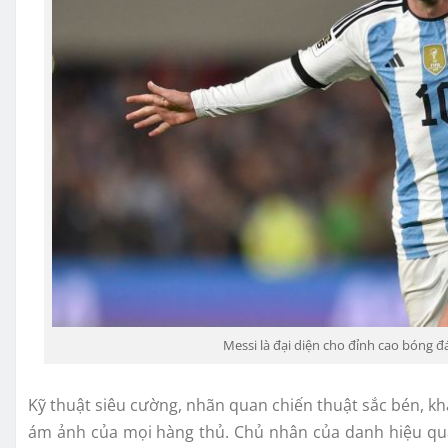
Messi là đại diện cho đỉnh cao bóng đá
Kỹ thuật siêu cường, nhãn quan chiến thuật sắc bén, k
ám ảnh của mọi hàng thủ. Chủ nhân của danh hiệu qu