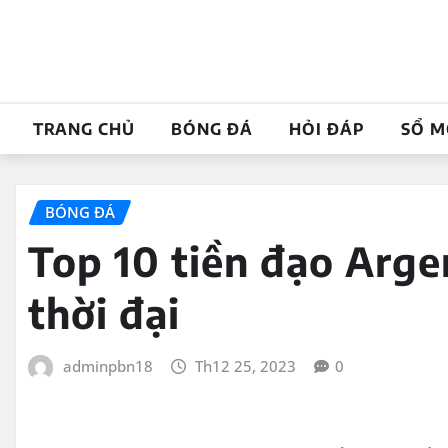
Skip
to
content
TRANG CHỦ
BÓNG ĐÁ
HỎI ĐÁP
SỔ 
BÓNG ĐÁ
Top 10 tiền đạo Arge
thời đại
adminpbn18
Th12 25, 2023
0