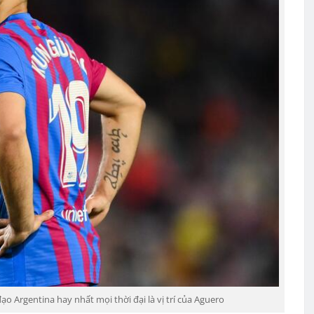
ạo Argentina hay nhất mọi thời đại là vị trí của Aguero