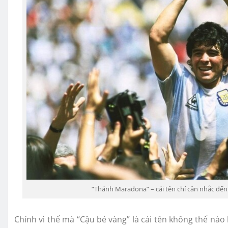
“Thánh Maradona” – cái tên chỉ cần nhắc đến 
Chính vì thế mà “Cậu bé vàng” là cái tên không thể nà