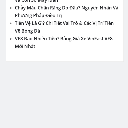
Và Con Số May Mắn
Chảy Máu Chân Răng Do Đâu? Nguyên Nhân Và
Phương Pháp Điều Trị
Tiền Vệ Là Gì? Chi Tiết Vai Trò & Các Vị Trí Tiền
Vệ Bóng Đá
VF8 Bao Nhiêu Tiền? Bảng Giá Xe VinFast VF8
Mới Nhất