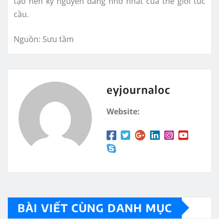
tạo nên kỷ nguyên đáng nhớ nhất của thế giới túc
cầu.
Nguồn: Sưu tầm
eyjournaloc
Website:
BÀI VIẾT CÙNG DANH MỤC