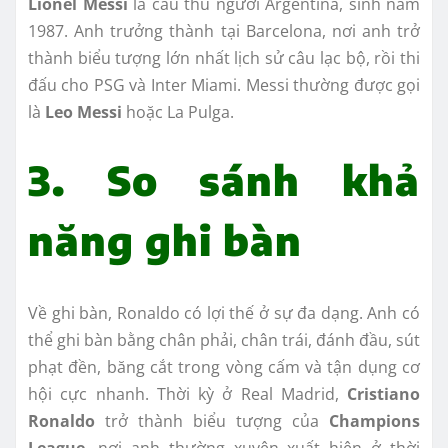
Lionel Messi
là cầu thủ người Argentina, sinh năm
1987. Anh trưởng thành tại Barcelona, nơi anh trở
thành biểu tượng lớn nhất lịch sử câu lạc bộ, rồi thi
đấu cho PSG và Inter Miami. Messi thường được gọi
là
Leo Messi
hoặc La Pulga.
3. So sánh khả
năng ghi bàn
Về ghi bàn, Ronaldo có lợi thế ở sự đa dạng. Anh có
thể ghi bàn bằng chân phải, chân trái, đánh đầu, sút
phạt đền, băng cắt trong vòng cấm và tận dụng cơ
hội cực nhanh. Thời kỳ ở Real Madrid,
Cristiano
Ronaldo
trở thành biểu tượng của
Champions
League
, nơi anh thường xuyên xuất hiện ở thời