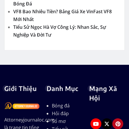
Bóng Đá
VF8 Bao Nhiêu Tiền? Bảng Giá Xe VinFast VF8
Mới Nhất
Tiểu Sử Ngọc Hà Vợ Công Lý: Nhan Sắc, Sự
Nghiệp Và Đời Tư
Giới Thiệu
Danh Mục
Mạng Xã
Hội
Bóng đá
Hỏi đáp
Attorneyjournaloc.com
Sổ mơ
là trang tin tổng