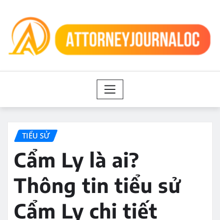
Skip
to
content
TIỂU SỬ
Cẩm Ly là ai?
Thông tin tiểu sử
Cẩm Ly chi tiết