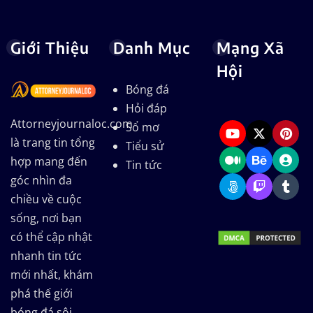
Giới Thiệu
Danh Mục
Mạng Xã
Hội
Bóng đá
Hỏi đáp
Attorneyjournaloc.com
Sổ mơ
là trang tin tổng
Tiểu sử
hợp mang đến
Tin tức
góc nhìn đa
chiều về cuộc
sống, nơi bạn
có thể cập nhật
nhanh tin tức
mới nhất, khám
phá thế giới
bóng đá sôi