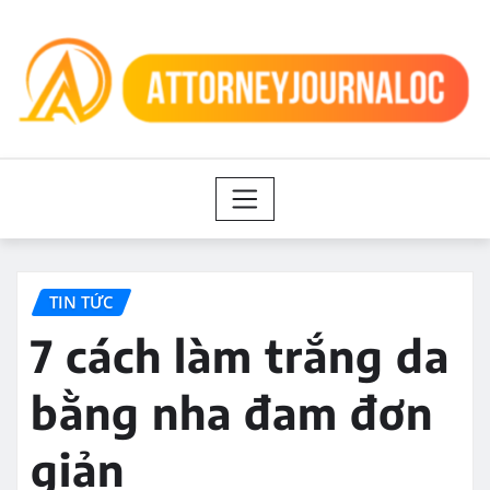
Skip
to
content
TIN TỨC
7 cách làm trắng da
bằng nha đam đơn
giản