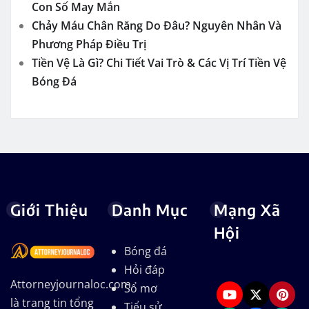
Con Số May Mắn
Chảy Máu Chân Răng Do Đâu? Nguyên Nhân Và
Phương Pháp Điều Trị
Tiền Vệ Là Gì? Chi Tiết Vai Trò & Các Vị Trí Tiền Vệ
Bóng Đá
Giới Thiệu
Danh Mục
Mạng Xã
Hội
Bóng đá
Hỏi đáp
Attorneyjournaloc.com
Sổ mơ
là trang tin tổng
Tiểu sử