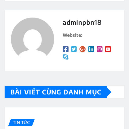
adminpbn18
Website:
BÀI VIẾT CÙNG DANH MỤC
TIN TỨC