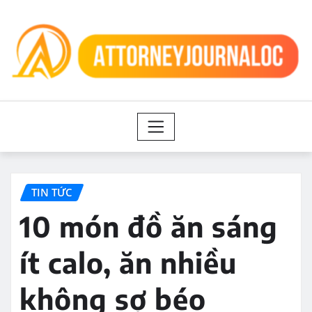
Skip
to
content
TIN TỨC
10 món đồ ăn sáng
ít calo, ăn nhiều
không sợ béo