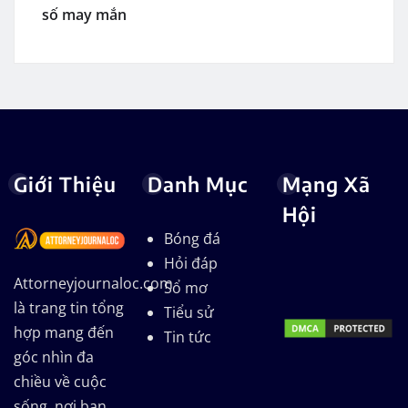
số may mắn
Giới Thiệu
Danh Mục
Mạng Xã
Hội
Bóng đá
Hỏi đáp
Attorneyjournaloc.com
Sổ mơ
là trang tin tổng
Tiểu sử
hợp mang đến
Tin tức
góc nhìn đa
chiều về cuộc
sống, nơi bạn